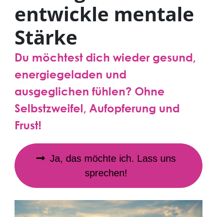
entwickle mentale
Stärke
Du möchtest dich wieder gesund,
energiegeladen und
ausgeglichen fühlen? Ohne
Selbstzweifel, Aufopferung und
Frust!
Ja, das möchte ich. Lass uns
sprechen!