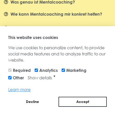
Was genau ist Mentalcoaching?
Wie kann Mentalcoaching mir konkret helfen?
Welche Erfahrungen und Qualifikationen bringst
du mit?
This website uses cookies
Warum arbeitest du in 3-Monats-Coaching-
We use cookies to personalize content, to provide
Paketen?
social media features and to analyze traffic to our
website.
Verändere dein Leben ins
Required
Analytics
Marketing
Positive!
▼
Show details
Other
Gemeinsam geht es voran!
Learn more
Decline
Accept