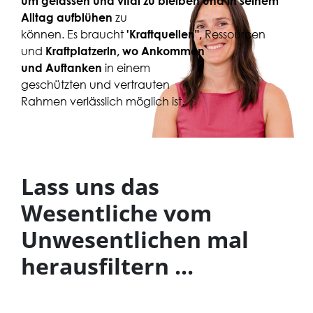
um gelassen und vital zu bleiben und in seinem
zu
Alltag aufblühen
können. Es braucht
Ressourcen
'Kraftquellen",
und
Kraftplatzerln, wo Ankommen
in einem
und Auftanken
geschützten und vertrauten
Rahmen verlässlich möglich ist.
Lass uns das
Wesentliche vom
Unwesentlichen mal
herausfiltern ...