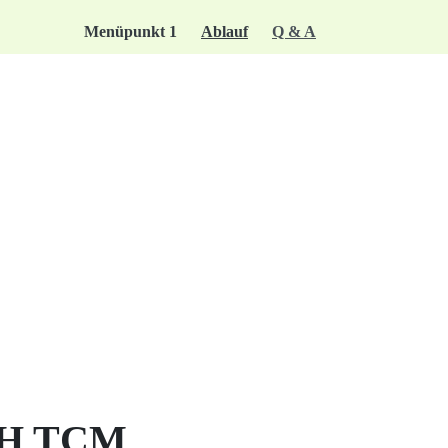
Menüpunkt 1
Ablauf
Q & A
CH TCM