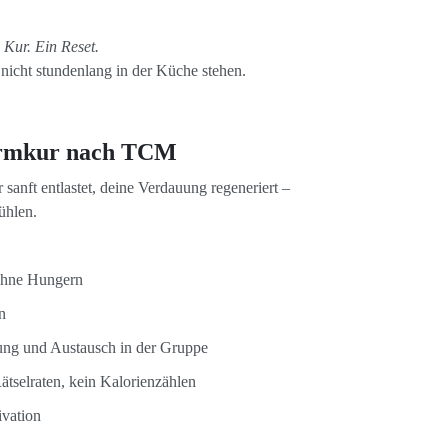
 Kur. Ein Reset.
 nicht stundenlang in der Küche stehen.
armkur nach TCM
anft entlastet, deine Verdauung regeneriert –
ühlen.
ohne Hungern
n
tung und Austausch in der Gruppe
Rätselraten, kein Kalorienzählen
ivation